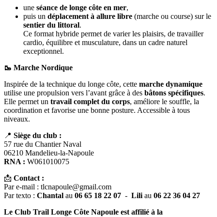
une
séance de longe côte en mer
,
puis un
déplacement à allure libre
(marche ou course) sur le
sentier du littoral
.
Ce format hybride permet de varier les plaisirs, de travailler
cardio, équilibre et musculature, dans un cadre naturel
exceptionnel.
🥾 Marche Nordique
Inspirée de la technique du longe côte, cette
marche dynamique
utilise une propulsion vers l’avant grâce à des
bâtons spécifiques
.
Elle permet un
travail complet du corps
, améliore le souffle, la
coordination et favorise une bonne posture. Accessible à tous
niveaux.
📍
Siège du club :
57 rue du Chantier Naval
06210 Mandelieu-la-Napoule
RNA :
W061010075
📩
Contact :
Par e-mail : tlcnapoule@gmail.com
Par texto :
Chantal
au
06 65 18 22 07
-
Lili
au
06 22 36 04 27
Le Club Trail Longe Côte Napoule est affilié à la