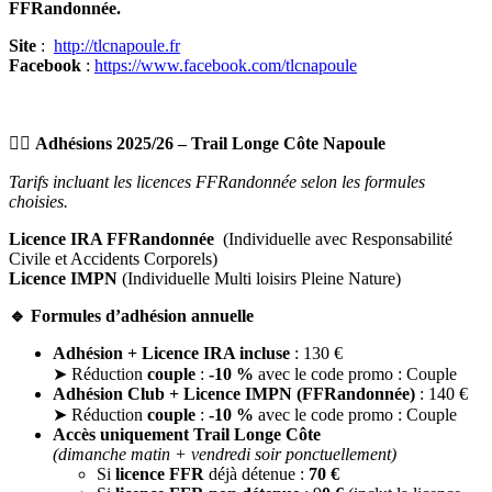
FFRandonnée.
Site
:
http://tlcnapoule.fr
Facebook
:
https://www.facebook.com/tlcnapoule
🏃‍♀️
Adhésions 2025/26 – Trail Longe Côte Napoule
Tarifs incluant les licences FFRandonnée selon les formules
choisies.
Licence IRA FFRandonnée
(Individuelle avec Responsabilité
Civile et Accidents Corporels)
Licence IMPN
(Individuelle Multi loisirs Pleine Nature)
🔹 Formules d’adhésion annuelle
Adhésion + Licence IRA incluse
: 130 €
➤ Réduction
couple
:
-10 %
avec le code promo : Couple
Adhésion Club + Licence IMPN (FFRandonnée)
: 140 €
➤ Réduction
couple
:
-10 %
avec le code promo : Couple
Accès uniquement Trail Longe Côte
(dimanche matin + vendredi soir ponctuellement)
Si
licence FFR
déjà détenue :
70 €