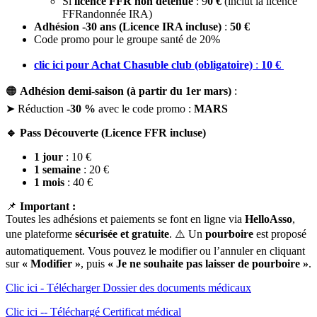
Si
licence FFR non détenue
: 9
0 €
(inclut la licence
FFRandonnée IRA)
Adhésion -30 ans (Licence IRA incluse)
:
50 €
Code promo pour le groupe santé de 20%
clic ici pour Achat Chasuble club (obligatoire)
:
10 €
🟠
Adhésion demi-saison (à partir du 1er mars)
:
➤ Réduction
-30 %
avec le code promo :
MARS
🔹 Pass Découverte (Licence FFR incluse)
1 jour
: 10 €
1 semaine
: 20 €
1 mois
: 40 €
📌
Important :
Toutes les adhésions et paiements se font en ligne via
HelloAsso
,
une plateforme
sécurisée et gratuite
. ⚠️ Un
pourboire
est proposé
automatiquement. Vous pouvez le modifier ou l’annuler en cliquant
sur
« Modifier »
, puis
« Je ne souhaite pas laisser de pourboire »
.
Clic ici - Télécharger Dossier des documents médicaux
Clic ici -- Téléchargé Certificat médical