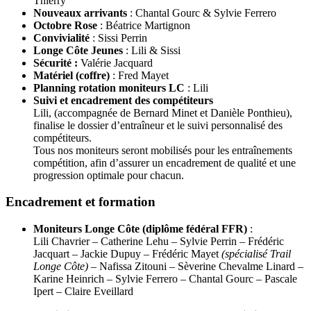
Thierry
Nouveaux arrivants
: Chantal Gourc & Sylvie Ferrero
Octobre Rose
: Béatrice Martignon
Convivialité
: Sissi Perrin
Longe Côte Jeunes
: Lili & Sissi
Sécurité :
Valérie Jacquard
Matériel (coffre)
: Fred Mayet
Planning rotation moniteurs LC
: Lili
Suivi et encadrement des compétiteurs
Lili, (accompagnée de Bernard Minet et Danièle Ponthieu),
finalise le dossier d’entraîneur et le suivi personnalisé des
compétiteurs.
Tous nos moniteurs seront mobilisés pour les entraînements
compétition, afin d’assurer un encadrement de qualité et une
progression optimale pour chacun.
Encadrement et formation
Moniteurs Longe Côte (diplôme fédéral FFR)
:
Lili Chavrier – Catherine Lehu – Sylvie Perrin – Frédéric
Jacquart – Jackie Dupuy – Frédéric Mayet
(spécialisé Trail
Longe Côte)
– Nafissa Zitouni – Sèverine Chevalme Linard –
Karine Heinrich – Sylvie Ferrero – Chantal Gourc – Pascale
Ipert – Claire Eveillard