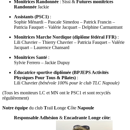
Monitrices Randonnée
: Sissi &
Futures monitrices
Randonnée
Jackie
Assistants (PSC1)
:
Sophie Ménardi – Pascale Simedou – Patrick Francin –
Patricia Fauquet – Valérie Jacquart – Delphine Carmantrant
Monitrices Marche Nordique (diplôme fédéral FFR)
:
Lili Chavrier – Thierry Chavrier – Patricia Fauquet – Valérie
Jacquart – Laurence Chansard
Monitrices Santé
:
Sylvie Ferrero – Jackie Dupuy
Éducatrice sportive diplômée (BPJEPS Activités
Physiques Pour Tous & Pilates)
:
Lili Chavrier
(bénévole 100% pour le club TLC Napoule)
(Tous les moniteurs LC et MN ont le PSC1 et sont recyclés
régulièrement)
Notre équipe
du club
T
rail
L
onge
C
ôte
Napoule
Responsable Adhésion
&
Encadrante Longe côte
: