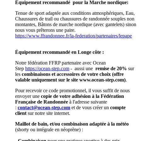
Équipement recommandé pour la Marche nordique:
Tenue de sport adaptée aux conditions atmosphériques, Eau,
Chaussures de trail ou chaussures de randonnée souples non
montantes, Bâtons de marche nordique (avec gantelets) sinon
nous vous prêterons une paire.
https://www.ffrandonnee.fr/la-federation/partenaires/lepape
Équipement recommandé en Longe côte :
Notre fédération FFRP partenaire avec Ocean
Step
https://ocean-step.com
- aussi une
remise de 20%
sur
les
combinaisons et accessoires de votre choix (offre
valable uniquement sur le site www.ocean-step.com)
.
Pour recevoir ce code promotionnel, il vous suffit de nous
envoyer une
copie de votre adhésion à la Fédération
Française de Randonnée
à l'adresse suivante
:
contact@ocean-step.com
et de vous créer un
compte
client
sur notre site internet.
Maillot de bain, et/ou combinaison adaptée à la météo
(shorty ou intégrale en néoprène) :
-
Combinaison
pour une pratique sportive à des prix