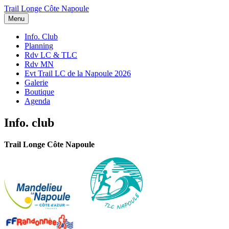
Trail Longe Côte Napoule
Menu
Info. Club
Planning
Rdv LC & TLC
Rdv MN
Evt Trail LC de la Napoule 2026
Galerie
Boutique
Agenda
Info. club
Trail Longe Côte Napoule